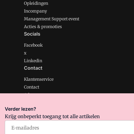
Opleidingen
Incompany
Management Support event
Acties & promoties
Socials
Facebook
x
Linkedin
Contact
Klantenservice
Contact
Adverteren
Verder lezen?
Krijg onbeperkt toegang tot alle artikelen
Management Support is onderdeel van VMN media. Lee
Algemene Voorwaarden
en
Privacy en Cookie beleid
|
Pr