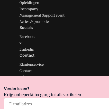
Opleidingen
Incompany
Management Support event
Acties & promoties
Socials
Facebook
x
Linkedin
Contact
Klantenservice
Contact
Adverteren
Verder lezen?
Krijg onbeperkt toegang tot alle artikelen
Management Support is onderdeel van VMN media. Lee
Algemene Voorwaarden
en
Privacy en Cookie beleid
|
Pr