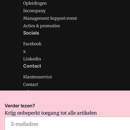
Opleidingen
Incompany
Management Support event
Acties & promoties
Socials
Facebook
x
Linkedin
Contact
Klantenservice
Contact
Adverteren
Verder lezen?
Krijg onbeperkt toegang tot alle artikelen
Management Support is onderdeel van VMN media. Lee
Algemene Voorwaarden
en
Privacy en Cookie beleid
|
Pr