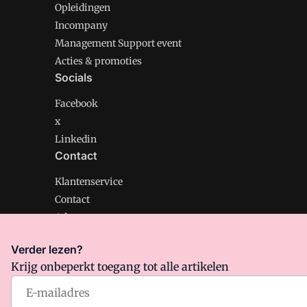
Opleidingen
Incompany
Management Support event
Acties & promoties
Socials
Facebook
x
Linkedin
Contact
Klantenservice
Contact
Adverteren
Verder lezen?
Krijg onbeperkt toegang tot alle artikelen
Management Support is onderdeel van VMN media. Lee
Algemene Voorwaarden
en
Privacy en Cookie beleid
|
Pr