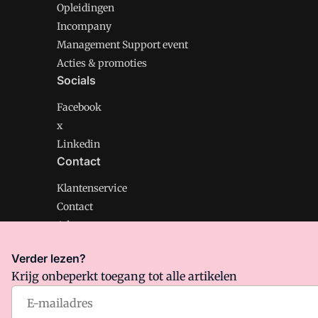
Opleidingen
Incompany
Management Support event
Acties & promoties
Socials
Facebook
x
Linkedin
Contact
Klantenservice
Contact
Adverteren
Verder lezen?
Krijg onbeperkt toegang tot alle artikelen
Management Support is onderdeel van VMN media. Lee
Algemene Voorwaarden
en
Privacy en Cookie beleid
|
Pr