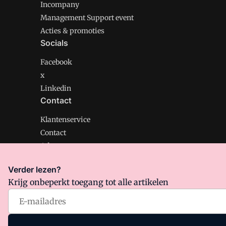
Incompany
Management Support event
Acties & promoties
Socials
Facebook
x
Linkedin
Contact
Klantenservice
Contact
Adverteren
Verder lezen?
Krijg onbeperkt toegang tot alle artikelen
Management Support is onderdeel van VMN media. Lee
Algemene Voorwaarden
en
Privacy en Cookie beleid
|
Pr