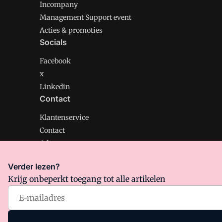
Incompany
Management Support event
Acties & promoties
Socials
Facebook
x
Linkedin
Contact
Klantenservice
Contact
Adverteren
Verder lezen?
Krijg onbeperkt toegang tot alle artikelen
Management Support is onderdeel van VMN media. Lee
Algemene Voorwaarden
en
Privacy en Cookie beleid
|
Pr