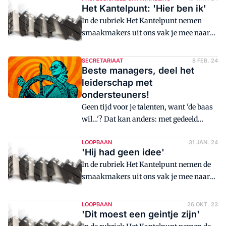
Het Kantelpunt: 'Hier ben ik'
en dat kan prima zonder opscheppen.
In de rubriek Het Kantelpunt nemen
smaakmakers uit ons vak je mee naar
het moment waarop hun kijk op hun
werk en zichzelf veranderde. Deze keer:
SECRETARIAAT
8 FEB. 24
Janet Kruiswijk, directiesecretaresse.
Beste managers, deel het
leiderschap met
ondersteuners!
Geen tijd voor je talenten, want 'de baas
wil…'? Dat kan anders: met gedeeld
leiderschap, waarbij het secretariaat aan
het roer staat.
LOOPBAAN
31 JAN. 24
'Hij had geen idee'
In de rubriek Het Kantelpunt nemen de
smaakmakers uit ons vak je mee naar
het moment waarop hun kijk op hun
werk en zichzelf veranderde. Deze keer
LOOPBAAN
26 OKT. 23
Yvette Nikolic, zelfstandig
'Dit moest een geintje zijn'
directiesecretaresse, over zakelijkheid