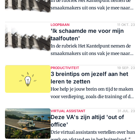
In de rubriek Het Kantelpunt nemen de
en afstandelijkheid.
smaakmakers uit ons vak je mee naar
het moment waarop hun kijk op hun
werk en zichzelf veranderde.
LOOPBAAN
11 OKT. 23
'Ik schaamde me voor mijn
taalfouten'
In de rubriek Het Kantelpunt nemen de
smaakmakers uit ons vak je mee naar
het moment waarop hun kijk op hun
werk en zichzelf veranderde.
PRODUCTIVITEIT
19 SEP. 23
3 breintips om jezelf aan het
leren te zetten
Hoe help je jouw brein om tijd te maken
voor verdieping, zoals die training of dat
boek waar je niet aan toekomt? Chantal
van den Berg, expert in
VIRTUAL ASSISTANT
31 JUL. 23
Deze VA's zijn altijd 'out of
neurowetenschappen, geeft drie tips.
office'
Drie virtual assistants vertellen over hun
werk op afstand en in het buitenland. "Ik