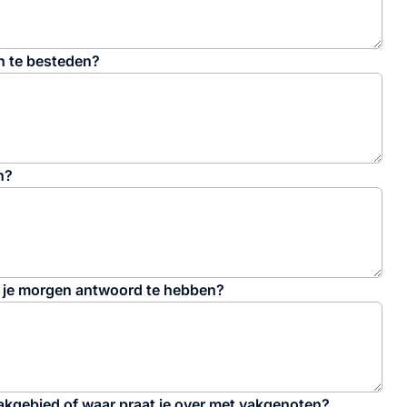
n te besteden?
n?
p je morgen antwoord te hebben?
vakgebied of waar praat je over met vakgenoten?