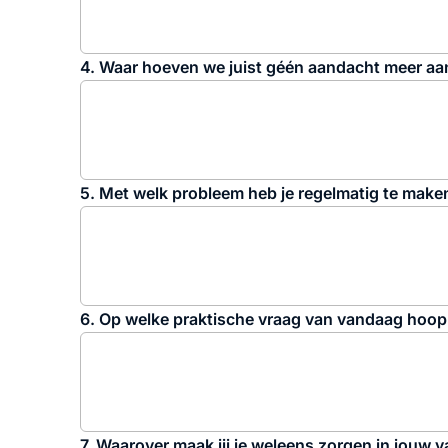
4. Waar hoeven we juist géén aandacht meer aa
5. Met welk probleem heb je regelmatig te make
6. Op welke praktische vraag van vandaag hoo
7. Waarover maak jij je weleens zorgen in jouw 