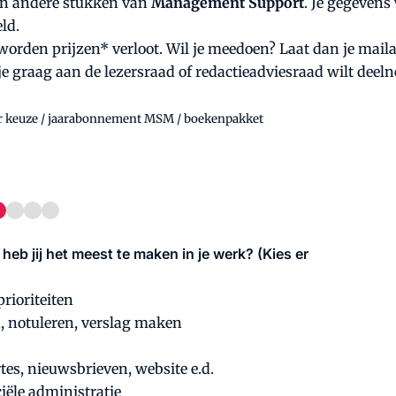
 en andere stukken van
Management Support
. Je gegevens
ld.
orden prijzen* verloot. Wil je meedoen? Laat dan je maila
 je graag aan de lezersraad of redactieadviesraad wilt deel
ar keuze / jaarabonnement MSM / boekenpakket
b jij het meest te maken in je werk? (Kies er
rioriteiten
, notuleren, verslag maken
tes, nieuwsbrieven, website e.d.
iële administratie