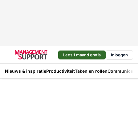
Lees 1 maand gratis
Inloggen
Nieuws & inspiratie
Productiviteit
Taken en rollen
Communicere