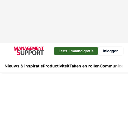
Lees 1 maand gratis
Inloggen
Nieuws & inspiratie
Productiviteit
Taken en rollen
Communicere