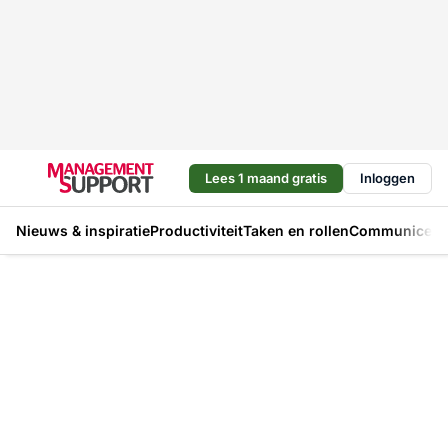
Lees 1 maand gratis
Inloggen
Nieuws & inspiratie
Productiviteit
Taken en rollen
Communicere