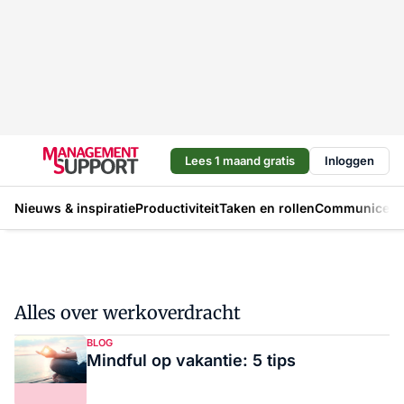
Lees 1 maand gratis
Inloggen
Nieuws & inspiratie
Productiviteit
Taken en rollen
Communicere
Alles over werkoverdracht
BLOG
Mindful op vakantie: 5 tips