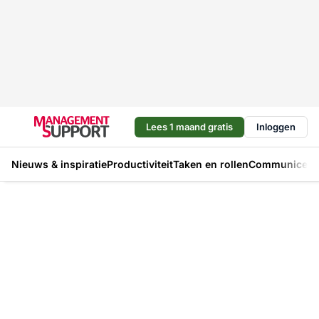
Lees 1 maand gratis
Inloggen
Nieuws & inspiratie
Productiviteit
Taken en rollen
Communicere