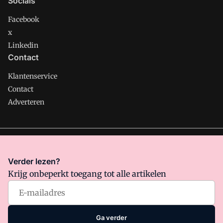
Socials
Facebook
x
Linkedin
Contact
Klantenservice
Contact
Adverteren
Management Support is onderdeel van VMN media. Lees in
ons manifest
waar VMN media voor staat. Op gebruik van
Verder lezen?
deze site zijn de volgende regelingen van toepassing:
Krijg onbeperkt toegang tot alle artikelen
Algemene Voorwaarden
en
Privacy en Cookie beleid
|
Privacy
instellingen
Ga verder