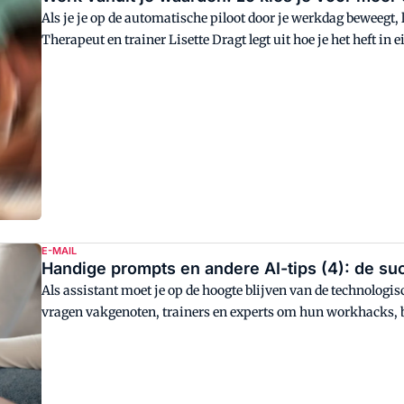
Als je je op de automatische piloot door je werkdag beweegt, l
Therapeut en trainer Lisette Dragt legt uit hoe je het heft in
E-MAIL
Handige prompts en andere AI-tips (4): de s
Als assistant moet je op de hoogte blijven van de technolog
vragen vakgenoten, trainers en experts om hun workhacks, b