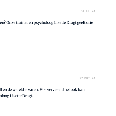
31 JUL. 24
n? Onze trainer en psycholoog Lisette Dragt geeft drie
27 MRT. 24
f en de wereld ervaren. Hoe vervelend het ook kan
holoog Lisette Dragt.