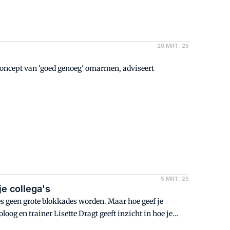
20 MRT. 25
concept van 'goed genoeg' omarmen, adviseert
5 MRT. 25
je collega's
es geen grote blokkades worden. Maar hoe geef je
oog en trainer Lisette Dragt geeft inzicht in hoe je