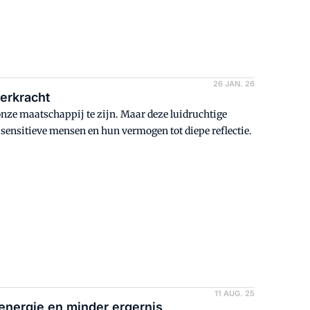
26 JAN. 26
perkracht
onze maatschappij te zijn. Maar deze luidruchtige
n sensitieve mensen en hun vermogen tot diepe reflectie.
11 AUG. 25
 energie en minder ergernis