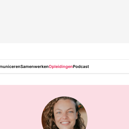
municeren
Samenwerken
Opleidingen
Podcast