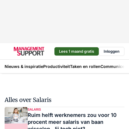
Lees 1 maand gratis
Inloggen
Nieuws & inspiratie
Productiviteit
Taken en rollen
Communicere
Alles over Salaris
SALARIS
Ruim helft werknemers zou voor 10
procent meer salaris van baan
wisselen. Jij toch niet?