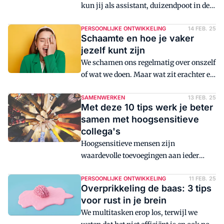
kun jij als assistant, duizendpoot in de
organisatie, voorkomen dat je in een
burn-out raakt? Of erin blijft zitten?
PERSOONLIJKE ONTWIKKELING
14 FEB. 25
Schaamte en hoe je vaker
Psycholoog en trainer Gerda Bos geeft
jezelf kunt zijn
tien tips.
We schamen ons regelmatig over onszelf
of wat we doen. Maar wat zit erachter en
hoe kunnen we die schaamte ombuigen
tot iets positiefs? Psycholoog en trainer
SAMENWERKEN
13 FEB. 25
Met deze 10 tips werk je beter
Gerda Bos geeft advies.
samen met hoogsensitieve
collega's
Hoogsensitieve mensen zijn
waardevolle toevoegingen aan ieder
team. Word je dus bewuster van hun
bijdrage, adviseert psycholoog Gerda
PERSOONLIJKE ONTWIKKELING
11 FEB. 25
Overprikkeling de baas: 3 tips
Bos.
voor rust in je brein
We multitasken erop los, terwijl we