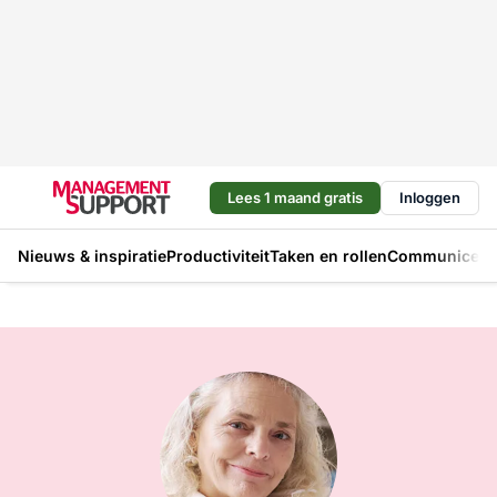
Lees 1 maand gratis
Inloggen
Nieuws & inspiratie
Productiviteit
Taken en rollen
Communicere