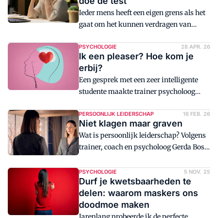
doe de test
Ieder mens heeft een eigen grens als het
gaat om het kunnen verdragen van
werkdruk, stress en emoties. Hoe zit dat
bij jou?
PSYCHOLOGIE
28 APR. 26
Ik een pleaser? Hoe kom je
erbij?
Een gesprek met een zeer intelligente
studente maakte trainer psycholoog
Gerda Bos tot haar eigen ongenoegen
onzeker. Met het reguleren van haar
PERSOONLIJK LEIDERSCHAP
16 FEB. 26
Niet klagen maar graven
zenuwstelsel zou ze zich een stuk beter
Wat is persoonlijk leiderschap? Volgens
hebben gevoeld.
trainer, coach en psycholoog Gerda Bos
is het reflecteren op de eigen
beslissingen en niet automatisch de
PSYCHOLOGIE
5 NOV. 25
Durf je kwetsbaarheden te
schuld bij een ander leggen. Dat is niet
delen: waarom maskers ons
altijd makkelijk.
doodmoe maken
Jarenlang probeerde ik de perfecte