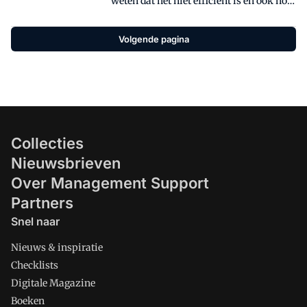
weten dat het niet efficiënt is en ook nog
slecht voor ons brein. Psycholoog en
coach Gerda Bos vertelt hoe je
Volgende pagina
overprikkeling herkent en geeft drie tips
om erger te voorkomen.
Collecties
Nieuwsbrieven
Over Management Support
Partners
Snel naar
Nieuws & inspiratie
Checklists
Digitale Magazine
Boeken