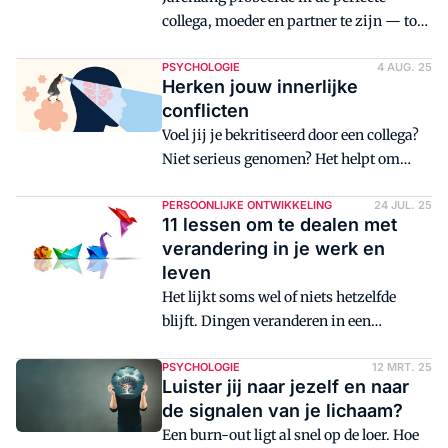
collega, moeder en partner te zijn — tot
ik mezelf kwijtraakte en opgebrand
thuis zat. Pas toen ik mijn
PSYCHOLOGIE
4 AUG. 25
Herken jouw innerlijke
schaduwkanten toeliet en
conflicten
kwetsbaarheid ging delen, ontstond er
Voel jij je bekritiseerd door een collega?
echte verbinding.
Niet serieus genomen? Het helpt om
binnenin jezelf te kijken waarom dit je
zo raakt. Als jij jouw 'onderstroom' beter
PERSOONLIJKE ONTWIKKELING
24 JUL. 25
11 lessen om te dealen met
leert kennen, schrijft psycholoog Gerda
verandering in je werk en
Bos, dan sluit je jezelf niet onnodig meer
leven
af van anderen.
Het lijkt soms wel of niets hetzelfde
blijft. Dingen veranderen in een
moordend tempo. Hoe ga je daarmee om
en houd je regie in je leven?
PSYCHOLOGIE
12 MRT. 25
Luister jij naar jezelf en naar
de signalen van je lichaam?
Een burn-out ligt al snel op de loer. Hoe