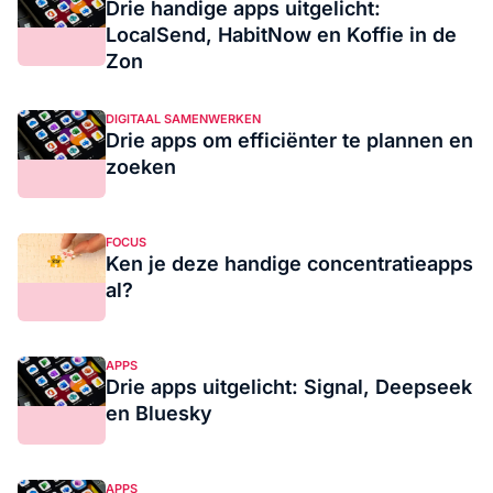
Drie handige apps uitgelicht:
LocalSend, HabitNow en Koffie in de
Zon
DIGITAAL SAMENWERKEN
Drie apps om efficiënter te plannen en
zoeken
FOCUS
Ken je deze handige concentratieapps
al?
APPS
Drie apps uitgelicht: Signal, Deepseek
en Bluesky
APPS