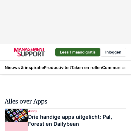
Lees 1 maand gratis
Inloggen
Nieuws & inspiratie
Productiviteit
Taken en rollen
Communicere
Alles over Apps
APPS
Drie handige apps uitgelicht: Pal,
Forest en Dailybean