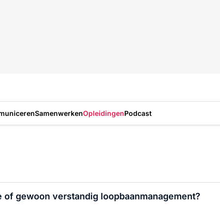
municeren
Samenwerken
Opleidingen
Podcast
me of gewoon verstandig loopbaanmanagement?