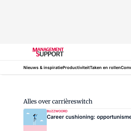
Nieuws & inspiratie
Productiviteit
Taken en rollen
Com
Alles over carrièreswitch
BUZZWOORD
Career cushioning: opportunis