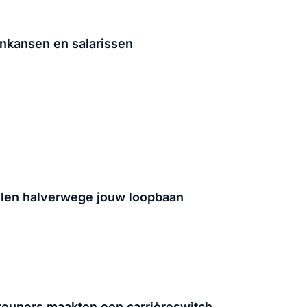
nkansen en salarissen
tellen halverwege jouw loopbaan
euners maakten een carrièreswitch