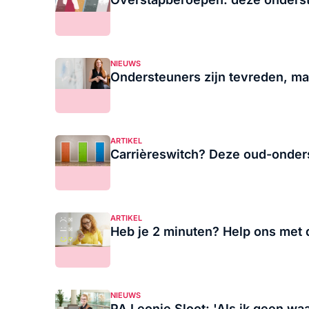
NIEUWS
Ondersteuners zijn tevreden, ma
ARTIKEL
Carrièreswitch? Deze oud-onder
ARTIKEL
Heb je 2 minuten? Help ons met 
NIEUWS
PA Leonie Sloot: 'Als ik geen wa