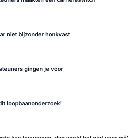
ar niet bijzonder honkvast
steuners gingen je voor
dit loopbaanonderzoek!
arde kan toevoegen, dan werkt het niet voor mij'