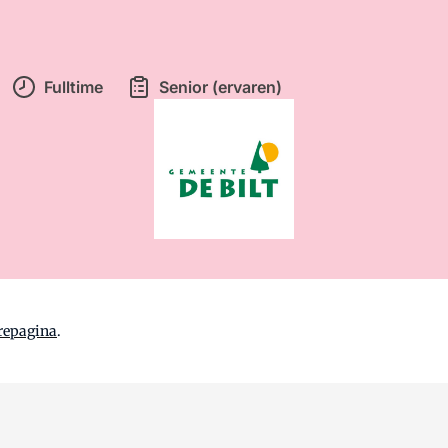
Fulltime
Senior (ervaren)
repagina
.