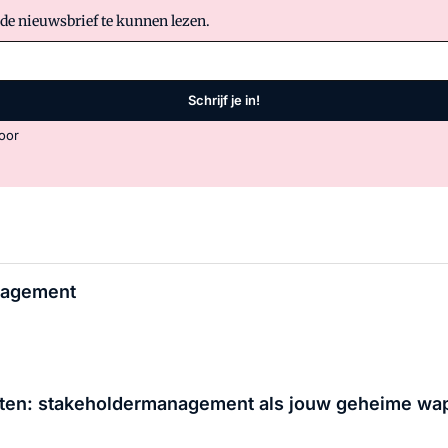
 de nieuwsbrief te kunnen lezen.
Schrijf je in!
oor
nagement
uiten: stakeholdermanagement als jouw geheime wa