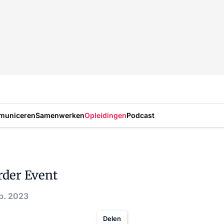
municeren
Samenwerken
Opleidingen
Podcast
rder Event
ep. 2023
Delen