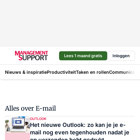
Lees 1 maand gratis
Inloggen
Nieuws & inspiratie
Productiviteit
Taken en rollen
Communicere
Alles over E-mail
OUTLOOK
Het nieuwe Outlook: zo kan je je e-
mail nog even tegenhouden nadat je
op verzenden hebt gedrukt