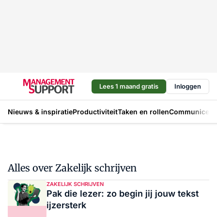
Lees 1 maand gratis
Inloggen
Nieuws & inspiratie
Productiviteit
Taken en rollen
Communicere
Alles over Zakelijk schrijven
ZAKELIJK SCHRIJVEN
Pak die lezer: zo begin jij jouw tekst
ijzersterk