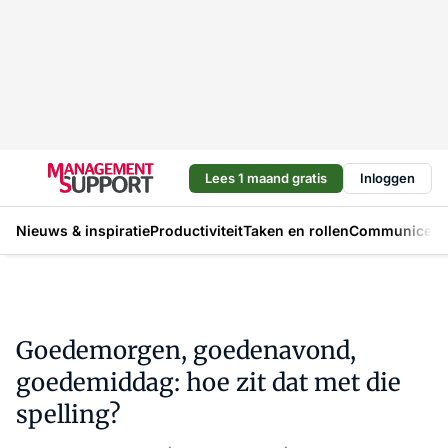
Lees 1 maand gratis
Inloggen
Nieuws & inspiratie
Productiviteit
Taken en rollen
Communicere
Goedemorgen, goedenavond,
goedemiddag: hoe zit dat met die
spelling?