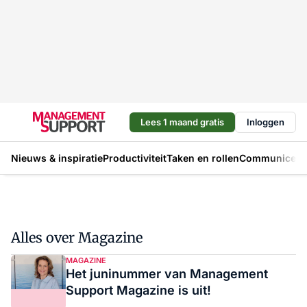
Lees 1 maand gratis
Inloggen
Nieuws & inspiratie
Productiviteit
Taken en rollen
Communicere
Alles over Magazine
MAGAZINE
Het juninummer van Management
Support Magazine is uit!