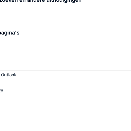
pagina's
n Outlook
65