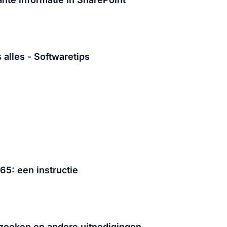
 alles - Softwaretips
65: een instructie
rzoeken en andere uitnodigingen