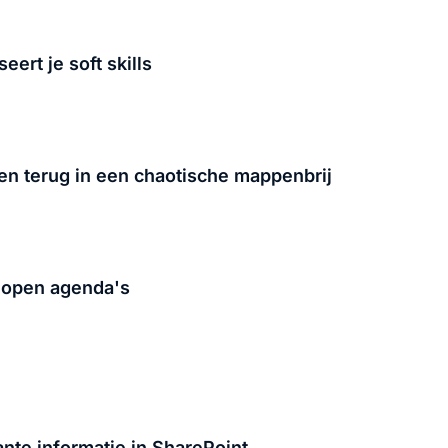
eert je soft skills
en terug in een chaotische mappenbrij
 open agenda's
ante informatie in SharePoint