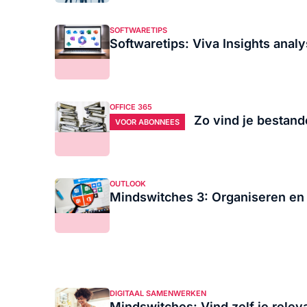
SOFTWARETIPS
Softwaretips: Viva Insights analys
OFFICE 365
Zo vind je bestand
VOOR ABONNEES
OUTLOOK
Mindswitches 3: Organiseren en
DIGITAAL SAMENWERKEN
Mindswitches: Vind zelf je relev