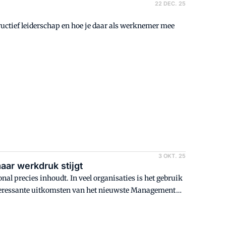
22 DEC. 25
tructief leiderschap en hoe je daar als werknemer mee
.
3 OKT. 25
aar werkdruk stijgt
al precies inhoudt. In veel organisaties is het gebruik
interessante uitkomsten van het nieuwste Management