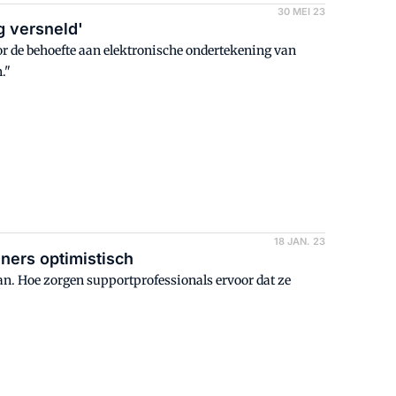
30 MEI 23
ng versneld'
oor de behoefte aan elektronische ondertekening van
."
18 JAN. 23
ners optimistisch
n. Hoe zorgen supportprofessionals ervoor dat ze