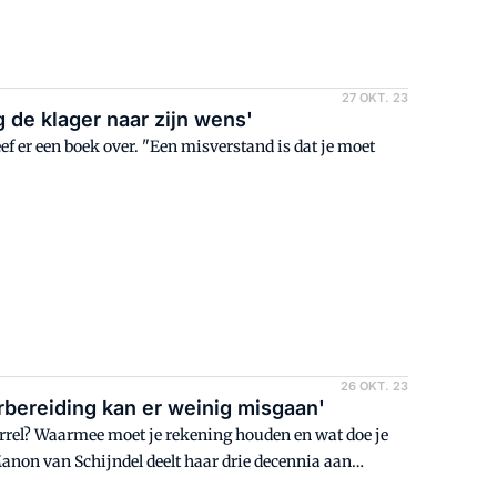
27 OKT. 23
g de klager naar zijn wens'
f er een boek over. "Een misverstand is dat je moet
26 OKT. 23
rbereiding kan er weinig misgaan'
orrel? Waarmee moet je rekening houden en wat doe je
 Manon van Schijndel deelt haar drie decennia aan