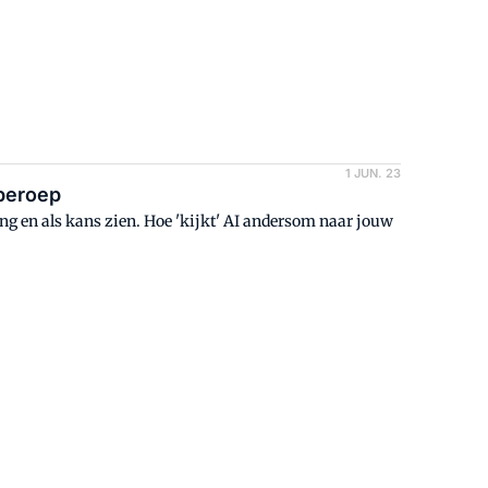
1 JUN. 23
 beroep
ing en als kans zien. Hoe 'kijkt' AI andersom naar jouw