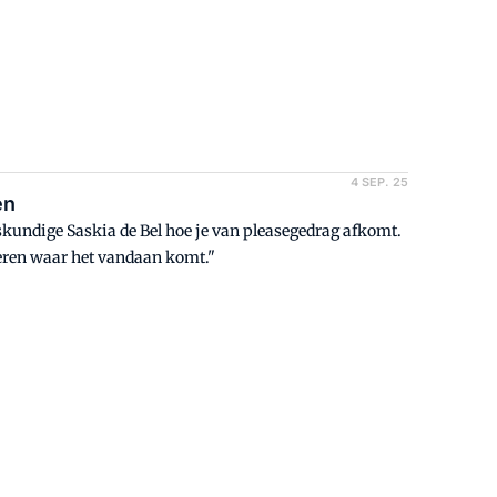
4 SEP. 25
en
eskundige Saskia de Bel hoe je van pleasegedrag afkomt.
leren waar het vandaan komt."