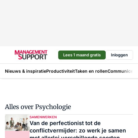
Lees 1 maand gratis
Inloggen
Nieuws & inspiratie
Productiviteit
Taken en rollen
Communicere
Alles over Psychologie
SAMENWERKEN
Van de perfectionist tot de
conflictvermijder: zo werk je samen
met allerlei verschillende soorten