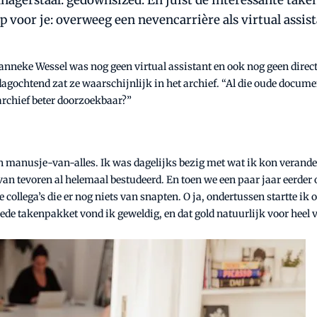
anagerstaal: gedownsized. En juist de interessante tak
 voor je: overweeg een nevencarrière als virtual assist
anneke Wessel was nog geen virtual assistant en ook nog geen direct
dagochtend zat ze waarschijnlijk in het archief. “Al die oude docume
archief beter doorzoekbaar?”
een manusje-van-alles. Ik was dagelijks bezig met wat ik kon verander
n tevoren al helemaal bestudeerd. En toen we een paar jaar eerder o
e collega’s die er nog niets van snapten. O ja, ondertussen startte i
rede takenpakket vond ik geweldig, en dat gold natuurlijk voor heel v