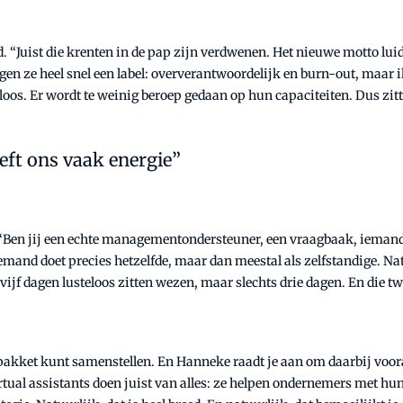
. “Juist die krenten in de pap zijn verdwenen. Het nieuwe motto luidt
ijgen ze heel snel een label: oververantwoordelijk en burn-out, maar 
eloos. Er wordt te weinig beroep gedaan op hun capaciteiten. Dus zit
eft ons vaak energie”
 “Ben jij een echte managementondersteuner, een vraagbaak, ieman
 iemand doet precies hetzelfde, maar dan meestal als zelfstandige. Na
ijf dagen lusteloos zitten wezen, maar slechts drie dagen. En die twe
enpakket kunt samenstellen. En Hanneke raadt je aan om daarbij voora
 virtual assistants doen juist van alles: ze helpen ondernemers met h