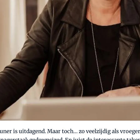
r is uitdagend. Maar toch… zo veelzijdig als vroeger is