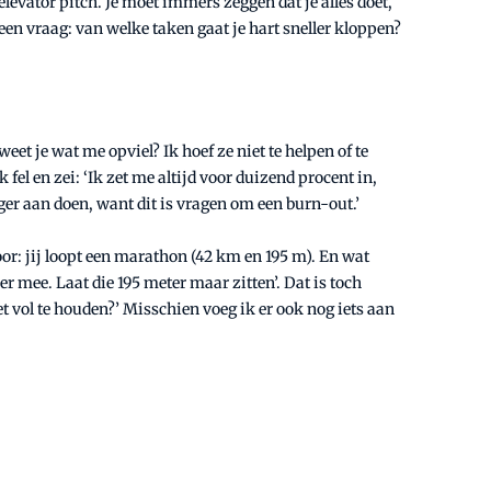
levator pitch. Je moet immers zeggen dat je alles doet,
 een vraag: van welke taken gaat je hart sneller kloppen?
et je wat me opviel? Ik hoef ze niet te helpen of te
 fel en zei: ‘Ik zet me altijd voor duizend procent in,
ger aan doen, want dit is vragen om een burn-out.’
voor: jij loopt een marathon (42 km en 195 m). En wat
r mee. Laat die 195 meter maar zitten’. Dat is toch
t vol te houden?’ Misschien voeg ik er ook nog iets aan