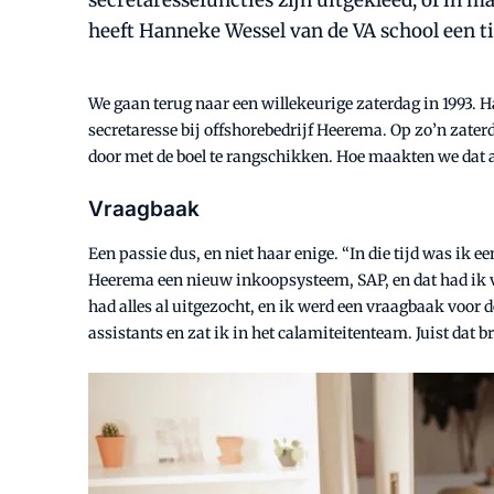
secretaressefuncties zijn uitgekleed, of in m
heeft Hanneke Wessel van de VA school een tip
We gaan terug naar een willekeurige zaterdag in 1993. H
secretaresse bij offshorebedrijf Heerema. Op zo’n zater
door met de boel te rangschikken. Hoe maakten we dat 
Vraagbaak
Een passie dus, en niet haar enige. “In die tijd was ik 
Heerema een nieuw inkoopsysteem, SAP, en dat had ik va
had alles al uitgezocht, en ik werd een vraagbaak voor d
assistants en zat ik in het calamiteitenteam. Juist dat b