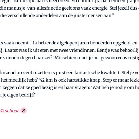
e. Natuurlijk, dat is heel breed. En natuurlijk, dat bemoeilijkt je e
die manusje-van-allesfunctie geeft ons vaak energie. Stel jezelf dus
ie verschillende onderdelen aan de juiste mensen aan.”
ts vaak noemt. “Ik heb er de afgelopen jaren honderden opgeleid, en we
bij. Laatst was ik uit eten met twee vriendinnen. Eentje was behoorlijk
re vriendin tegen haar zei? ‘Misschien moet je het gewoon eens rusti
duizend procent inzetten is juist een fantastische kwaliteit. Stel je 
e het moeilijk hebt? ‘42 km is ook hartstikke knap. Stop er maar lekke
zeggen dat ze goed bezig is en haar vragen: ‘Wat heb je nodig om he
je eigen bedrijf?’”
VA school.