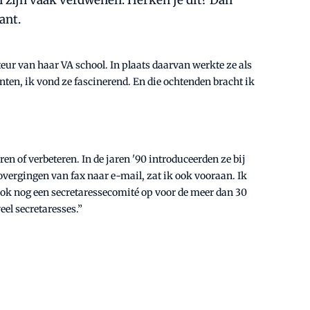
en zijn vaak verdwenen. Herken je dit? Dan
ant.
eur van haar VA school. In plaats daarvan werkte ze als
nten, ik vond ze fascinerend. En die ochtenden bracht ik
en of verbeteren. In de jaren '90 introduceerden ze bij
vergingen van fax naar e-mail, zat ik ook vooraan. Ik
k ook nog een secretaressecomité op voor de meer dan 30
eel secretaresses.”