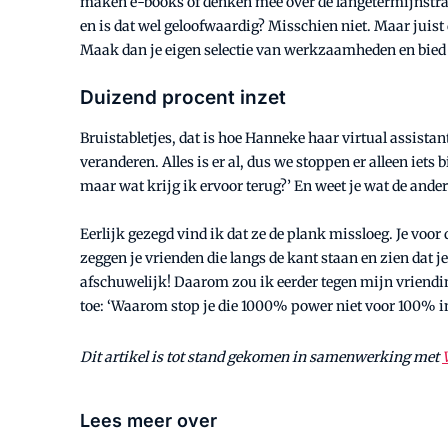
maken e-books of denken mee over de langetermijnstrategi
en is dat wel geloofwaardig? Misschien niet. Maar juist 
Maak dan je eigen selectie van werkzaamheden en bied d
Duizend procent inzet
Bruistabletjes, dat is hoe Hanneke haar virtual assistan
veranderen. Alles is er al, dus we stoppen er alleen iets 
maar wat krijg ik ervoor terug?’ En weet je wat de ande
Eerlijk gezegd vind ik dat ze de plank missloeg. Je voor 
zeggen je vrienden die langs de kant staan en zien dat j
afschuwelijk! Daarom zou ik eerder tegen mijn vriendin 
toe: ‘Waarom stop je die 1000% power niet voor 100% in 
Dit artikel is tot stand gekomen in samenwerking met
Lees meer over