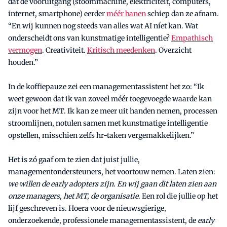
dat de vooruitgang (stoommachine, elektriciteit, computers,
internet, smartphone) eerder
méér banen
schiep dan ze afnam.
“En wij kunnen nog steeds van alles wat AI níet kan. Wat
onderscheidt ons van kunstmatige intelligentie?
Empathisch
vermogen
. Creativiteit.
Kritisch meedenken
. Overzicht
houden.”
In de koffiepauze zei een managementassistent het zo: “Ik
weet gewoon dat ik van zoveel méér toegevoegde waarde kan
zijn voor het MT. Ik kan ze meer uit handen nemen, processen
stroomlijnen, notulen samen met kunstmatige intelligentie
opstellen, misschien zelfs hr-taken vergemakkelijken.”
Het is zó gaaf om te zien dat juist jullie,
managementondersteuners, het voortouw nemen. Laten zien:
we willen de early adopters zijn. En wij gaan dit laten zien aan
onze managers, het MT, de organisatie
. Een rol die jullie op het
lijf geschreven is. Hoera voor de nieuwsgierige,
onderzoekende, professionele managementassistent, de
early