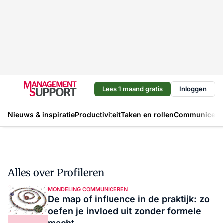
Lees 1 maand gratis
Inloggen
Nieuws & inspiratie
Productiviteit
Taken en rollen
Communicere
Alles over Profileren
MONDELING COMMUNICEREN
De map of influence in de praktijk: zo
oefen je invloed uit zonder formele
macht