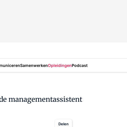
municeren
Samenwerken
Opleidingen
Podcast
r de managementassistent
Delen