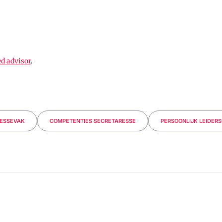
ed advisor
.
ESSEVAK
COMPETENTIES SECRETARESSE
PERSOONLIJK LEIDER