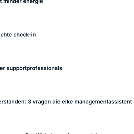
t minder energie
ichte check-in
ver supportprofessionals
erstanden: 3 vragen die elke managementassistent 