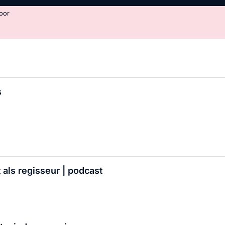
oor
s
als regisseur | podcast