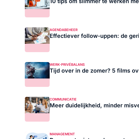
10 tips om slimmer te werken me
AGENDABEHEER
Effectiever follow-uppen: de ger
WERK-PRIVÉBALANS
Tijd over in de zomer? 5 films o
COMMUNICATIE
Meer duidelijkheid, minder misv
MANAGEMENT