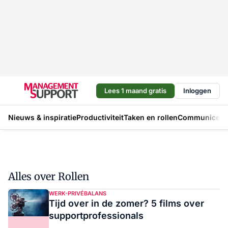
Lees 1 maand gratis
Inloggen
Nieuws & inspiratie
Productiviteit
Taken en rollen
Communicere
Alles over Rollen
WERK-PRIVÉBALANS
Tijd over in de zomer? 5 films over
supportprofessionals