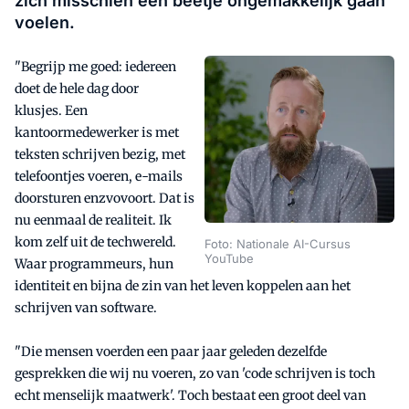
zich misschien een beetje ongemakkelijk gaan
voelen.
"Begrijp me goed: iedereen
doet de hele dag door
klusjes. Een
kantoormedewerker is met
teksten schrijven bezig, met
telefoontjes voeren, e-mails
doorsturen enzvovoort. Dat is
nu eenmaal de realiteit. Ik
kom zelf uit de techwereld.
Foto: Nationale AI-Cursus
YouTube
Waar programmeurs, hun
identiteit en bijna de zin van het leven koppelen aan het
schrijven van software.
"Die mensen voerden een paar jaar geleden dezelfde
gesprekken die wij nu voeren, zo van 'code schrijven is toch
echt menselijk maatwerk'. Toch bestaat een groot deel van