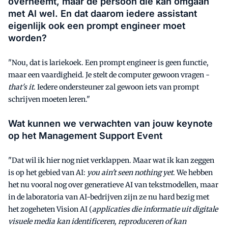
overneemt, maar de persoon die kan omgaan
met AI wel. En dat daarom iedere assistant
eigenlijk ook een prompt engineer moet
worden?
"Nou, dat is lariekoek. Een prompt engineer is geen functie,
maar een vaardigheid. Je stelt de computer gewoon vragen -
that's it
. Iedere ondersteuner zal gewoon iets van prompt
schrijven moeten leren."
Wat kunnen we verwachten van jouw keynote
op het Management Support Event
"Dat wil ik hier nog niet verklappen. Maar wat ik kan zeggen
is op het gebied van AI:
you ain't seen nothing yet
. We hebben
het nu vooral nog over generatieve AI van tekstmodellen, maar
in de laboratoria van AI-bedrijven zijn ze nu hard bezig met
het zogeheten Vision AI (
applicaties die informatie uit digitale
visuele media kan identificeren, reproduceren of kan