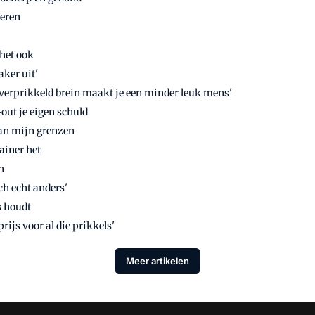
leren
 het ook
ker uit'
verprikkeld brein maakt je een minder leuk mens'
-out je eigen schuld
van mijn grenzen
rainer het
n
h echt anders'
s houdt
rijs voor al die prikkels'
Meer artikelen