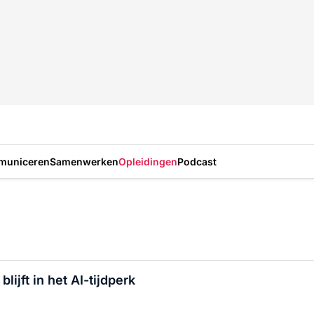
municeren
Samenwerken
Opleidingen
Podcast
ijft in het AI-tijdperk