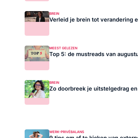
BREIN
Verleid je brein tot verandering e
MEEST GELEZEN
Top 5: de mustreads van august
BREIN
Zo doorbreek je uitstelgedrag en r
WERK-PRIVÉBALANS
9 tips om af te kicken van extern