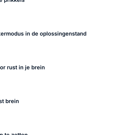
ekermodus in de oplossingenstand
r rust in je brein
t brein
n te zetten