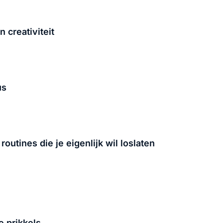
n creativiteit
us
outines die je eigenlijk wil loslaten
e prikkels