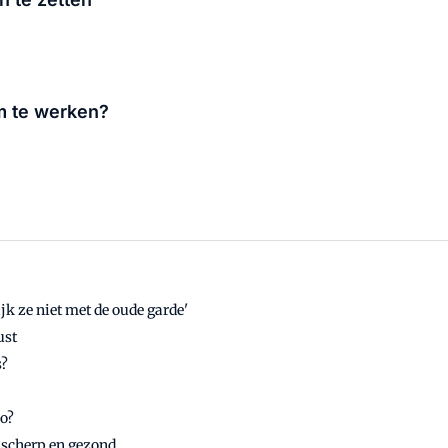
om te werken?
jk ze niet met de oude garde'
ust
s?
uo?
 scherp en gezond