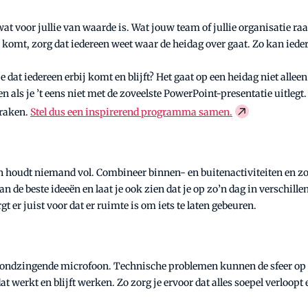
at voor jullie van waarde is. Wat jouw team of jullie organisatie ra
komt, zorg dat iedereen weet waar de heidag over gaat. Zo kan ieder
dat iedereen erbij komt en blijft? Het gaat op een heidag niet allee
en als je ’t eens niet met de zoveelste PowerPoint-presentatie uitleg
 raken.
Stel dus een inspirerend programma samen.
ren houdt niemand vol. Combineer binnen- en buitenactiviteiten en zo
an de beste ideeën en laat je ook zien dat je op zo’n dag in verschill
gt er juist voor dat er ruimte is om iets te laten gebeuren.
 rondzingende microfoon. Technische problemen kunnen de sfeer op 
werkt en blijft werken. Zo zorg je ervoor dat alles soepel verloopt e