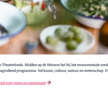
De Theaterloods. Midden op de Veluwse hei bij het monumentale zends
dagvullend programma. Vol kunst, cultuur, natuur en wetenschap. Dit
rd voor mens en organisatie