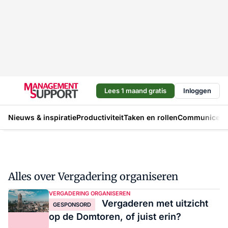
Lees 1 maand gratis
Inloggen
Nieuws & inspiratie
Productiviteit
Taken en rollen
Communicere
Alles over Vergadering organiseren
VERGADERING ORGANISEREN
Vergaderen met uitzicht
GESPONSORD
op de Domtoren, of juist erin?