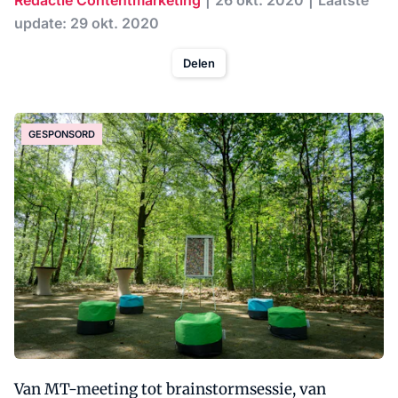
Redactie Contentmarketing
26 okt. 2020
Laatste
update: 29 okt. 2020
Delen
GESPONSORD
Van MT-meeting tot brainstormsessie, van