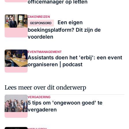
officemanager op letten
ZAKENREIZEN
Een eigen
GESPONSORD
boekingsplatform? Dit zijn de
voordelen
EVENTMANAGEMENT
Assistants doen het 'erbij': een event
organiseren | podcast
Lees meer over dit onderwerp
VERGADERING
5 tips om 'ongewoon goed' te
vergaderen