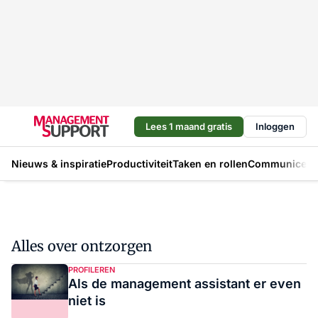
Lees 1 maand gratis
Inloggen
Nieuws & inspiratie
Productiviteit
Taken en rollen
Communicere
Alles over ontzorgen
PROFILEREN
Als de management assistant er even
niet is