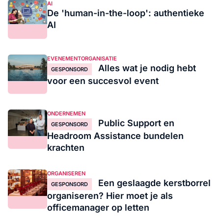
AI
De 'human-in-the-loop': authentieke
AI
EVENEMENTORGANISATIE
Alles wat je nodig hebt
GESPONSORD
voor een succesvol event
ONDERNEMEN
Public Support en
GESPONSORD
Headroom Assistance bundelen
krachten
ORGANISEREN
Een geslaagde kerstborrel
GESPONSORD
organiseren? Hier moet je als
officemanager op letten