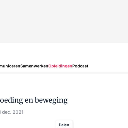
municeren
Samenwerken
Opleidingen
Podcast
 voeding en beweging
1 dec. 2021
Delen