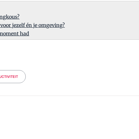
Langkous?
voor jezelf én je omgeving?
t moment had
CTIVITEIT