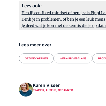
Lees ook:
Heb jij een fixed mindset of ben je als Pippi 
Denk je in problemen, of ben je een leuk mens 
Je deed wat je kon met de kennis die je op da
Lees meer over
GEZOND WERKEN
WERK-PRIVÉBALANS
PRODU
Karen Visser
TRAINER, AUTEUR, ORGANIZER