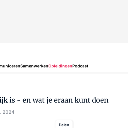
municeren
Samenwerken
Opleidingen
Podcast
k is - en wat je eraan kunt doen
t. 2024
Delen