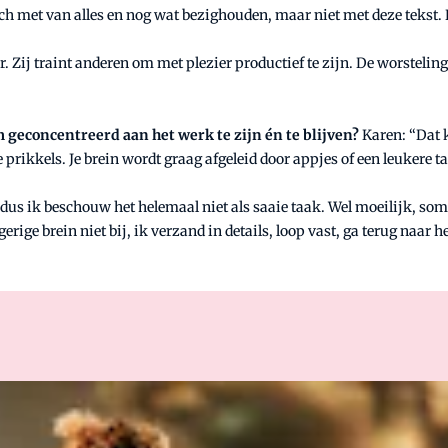
ich met van alles en nog wat bezighouden, maar niet met deze tekst. H
r. Zij traint anderen om met plezier productief te zijn. De worstelin
 geconcentreerd aan het werk te zijn én te blijven?
Karen: “Dat k
ere prikkels. Je brein wordt graag afgeleid door appjes of een leuker
us ik beschouw het helemaal niet als saaie taak. Wel moeilijk, soms. H
e brein niet bij, ik verzand in details, loop vast, ga terug naar het