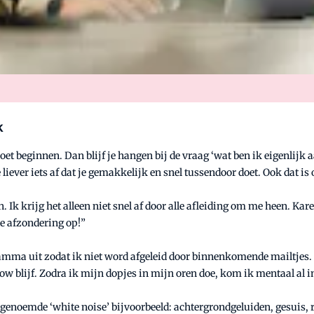
k
moet beginnen. Dan blijf je hangen bij de vraag ‘wat ben ik eigenlijk
e liever iets af dat je gemakkelijk en snel tussendoor doet. Ook dat i
Ik krijg het alleen niet snel af door alle afleiding om me heen. Kare
e afzondering op!”
amma uit zodat ik niet word afgeleid door binnenkomende mailtjes. 
in flow blijf. Zodra ik mijn dopjes in mijn oren doe, kom ik mentaal a
enoemde ‘white noise’ bijvoorbeeld: achtergrondgeluiden, gesuis, r