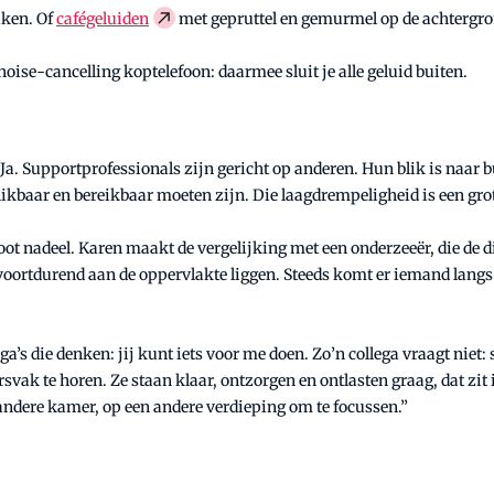
iken. Of
cafégeluiden
met gepruttel en gemurmel op de achtergro
 noise-cancelling koptelefoon: daarmee sluit je alle geluid buiten.
“Ja. Supportprofessionals zijn gericht op anderen. Hun blik is naar 
hikbaar en bereikbaar moeten zijn. Die laagdrempeligheid is een grot
n groot nadeel. Karen maakt de vergelijking met een onderzeeër, die 
voortdurend aan de oppervlakte liggen. Steeds komt er iemand langs m
ega’s die denken: jij kunt iets voor me doen. Zo’n collega vraagt niet:
rsvak te horen. Ze staan klaar, ontzorgen en ontlasten graag, dat zit 
 andere kamer, op een andere verdieping om te focussen.”