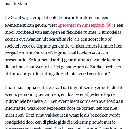
over te slaan.”
De Graaf wijst erop dat ook de locatie karakter aan een
evenement kan geven. “Het
Epicenter in Amsterdam
is een
mooi voorbeeld van een open en flexibele ruimte. Dit model is
komen overwaaien uit Scandinavië, als een soort club of
sociëteit voor de digitale generatie. Ondernemers kunnen hier
vergaderruimte huren of de grote zaal boeken voor een
presentatie. Ze kunnen daarbij gebruikmaken van de kennis
die in house aanwezig is. Het gebouw aan de Zuidas heeft een
atriumachtige uitstraling die zich hier goed voor leent.”
Daarnaast signaleert De Graaf dat digitalisering ertoe leidt dat
events persoonlijker worden, en dus beter afgestemd op de
individuele bezoekers. “Een event biedt soms een overload aan
informatie, waardoor bezoekers door de bomen het bos niet
meer zien. Er zijn nu vakbeurzen waar je als bezoeker wordt
rondgeleid door een digitale gids die rekening houdt met je
interesses en voorkeuren. Dat is gewoon een app. Daar kun je