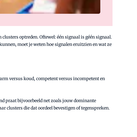
lusters optreden. Oftewel: één signaal is géén signaal.
e kunnen, moet je weten hoe signalen eruitzien en wat ze
 warm versus koud, competent versus incompetent en
mand praat bijvoorbeeld net zoals jouw dominante
aar clusters die dat oordeel bevestigen of tegenspreken.