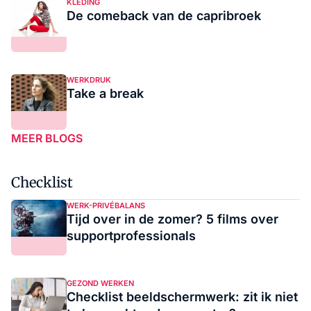
KLEDING
De comeback van de capribroek
WERKDRUK
Take a break
MEER BLOGS
Checklist
WERK-PRIVÉBALANS
Tijd over in de zomer? 5 films over
supportprofessionals
GEZOND WERKEN
Checklist beeldschermwerk: zit ik niet