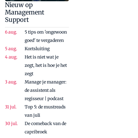
Nieuw op
Management
Support
5 tips om 'ongewoon
goed' te vergaderen
Kortsluiting
Het is niet wat je
zegt, het is hoe je het
zegt
Manage je manager:
de assistent als
regisseur | podcast
Top 5: de mustreads
van juli
De comeback van de
capribroek