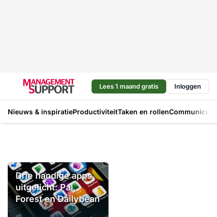
Lees 1 maand gratis
Inloggen
Nieuws & inspiratie
Productiviteit
Taken en rollen
Communicere
Drie handige apps
uitgelicht: Pal,
Forest en Dailybean