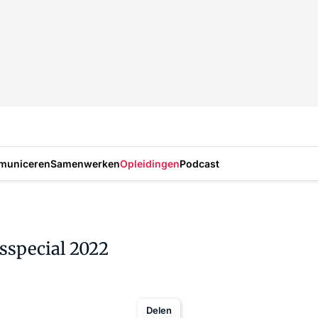
municeren
Samenwerken
Opleidingen
Podcast
sspecial 2022
Delen